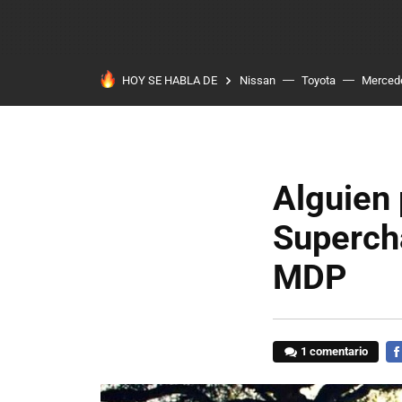
HOY SE HABLA DE
Nissan
Toyota
Merced
Alguien 
Supercha
MDP
1 comentario
FA