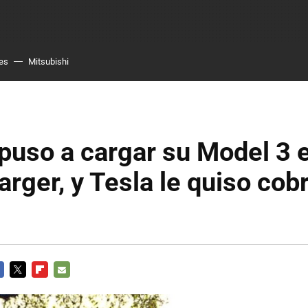
es
Mitsubishi
puso a cargar su Model 3 
rger, y Tesla le quiso cob
CEBOOK
TWITTER
FLIPBOARD
E-
MAIL