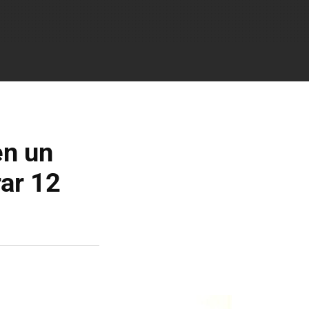
en un
rar 12