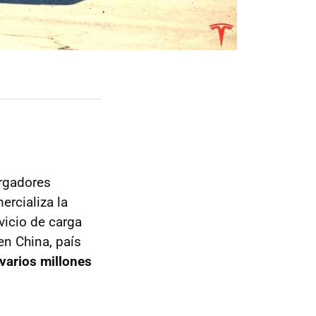
argadores
ercializa la
vicio de carga
en China, país
 varios millones