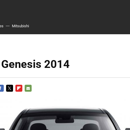
es
Mitsubishi
 Genesis 2014
ACEBOOK
TWITTER
FLIPBOARD
E-
MAIL