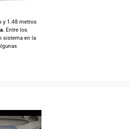
o y 1.48 metros
va
. Entre los
n sistema en la
algunas