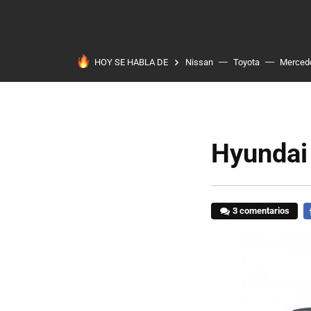
HOY SE HABLA DE
Nissan
Toyota
Merced
Hyundai
3 comentarios
F