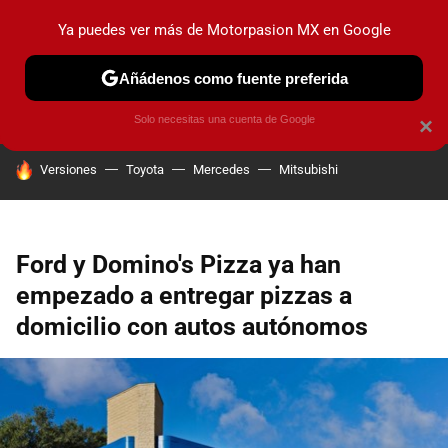
Ya puedes ver más de Motorpasion MX en Google
PRUEBAS
INDUSTRIA
HOY NO CIRCULA
LANZAMIEN
Añádenos como fuente preferida
Solo necesitas una cuenta de Google
×
HOY SE HABLA DE
Versiones
Toyota
Mercedes
Mitsubishi
Ford y Domino's Pizza ya han
empezado a entregar pizzas a
domicilio con autos autónomos