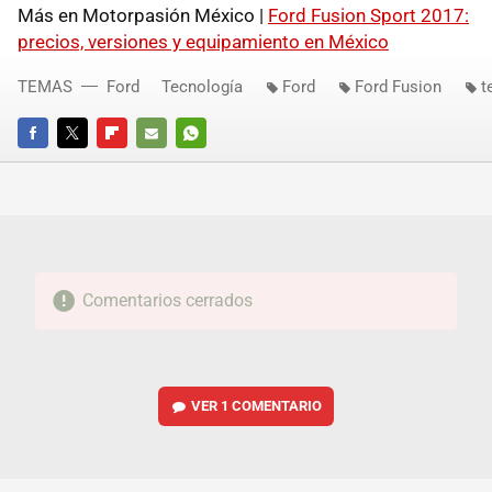
Más en Motorpasión México |
Ford Fusion Sport 2017:
precios, versiones y equipamiento en México
TEMAS
Ford
Tecnología
Ford
Ford Fusion
t
FACEBOOK
TWITTER
FLIPBOARD
E-
WHATSAPP
MAIL
Comentarios cerrados
VER
1 COMENTARIO