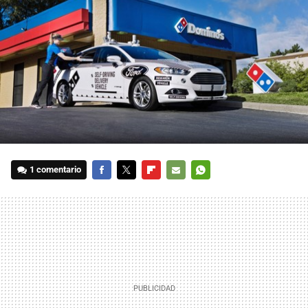
1 comentario
FACEBOOK
TWITTER
FLIPBOARD
E-
WHATSAPP
MAIL