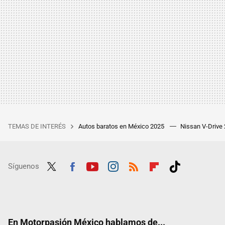
TEMAS DE INTERÉS
Autos baratos en México 2025
Nissan V-Drive
Síguenos
Twit
Fac
Yout
Inst
RSS
Flip
Tikt
ter
ebo
ube
agra
boar
ok
ok
m
d
En Motorpasión México hablamos de...