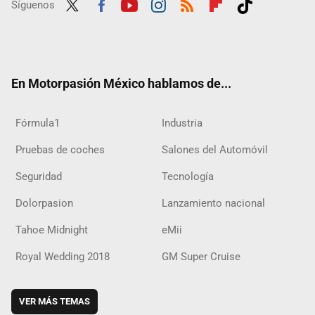
Síguenos
Twit
Fac
Yout
Inst
RSS
Flip
Tikt
ter
ebo
ube
agra
boar
ok
ok
m
d
En Motorpasión México hablamos de...
Fórmula1
Industria
Pruebas de coches
Salones del Automóvil
Seguridad
Tecnología
Dolorpasion
Lanzamiento nacional
Tahoe Midnight
eMii
Royal Wedding 2018
GM Super Cruise
VER MÁS TEMAS