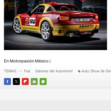
En Motorpasión México |
TEMAS
Fiat
Salones del Automóvil
Auto Show de Gin
FACEBOOK
TWITTER
FLIPBOARD
E-
WHATSAPP
MAIL