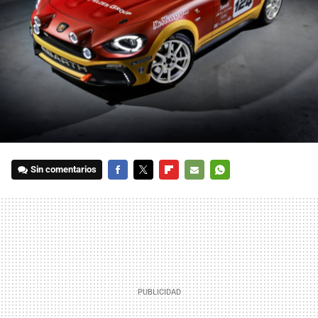
Sin comentarios
FACEBOOK
TWITTER
FLIPBOARD
E-
WHATSAPP
MAIL