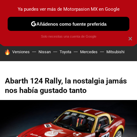
Ya puedes ver más de Motorpasion MX en Google
PRUEBAS
INDUSTRIA
HOY NO CIRCULA
LANZAMIEN
Añádenos como fuente preferida
Solo necesitas una cuenta de Google
×
HOY SE HABLA DE
Versiones
Nissan
Toyota
Mercedes
Mitsubishi
Abarth 124 Rally, la nostalgia jamás
nos había gustado tanto