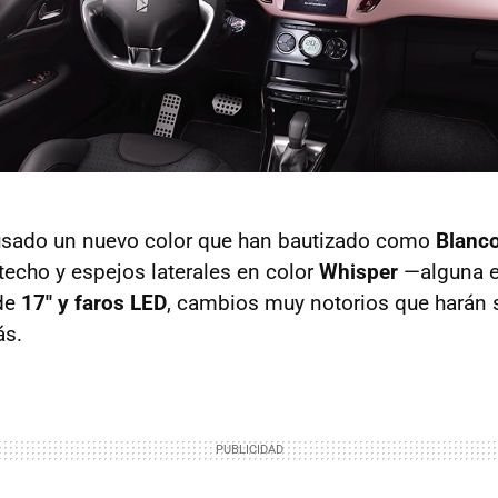
 usado un nuevo color que han bautizado como
Blanco
techo y espejos laterales en color
Whisper
—alguna e
de
17" y faros LED
, cambios muy notorios que harán s
ás.