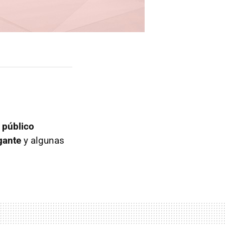
l
público
gante
y algunas