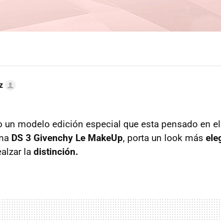
z
o un modelo edición especial que esta pensado en e
ama
DS 3 Givenchy Le MakeUp
, porta un look más
ele
ealzar la
distinción.