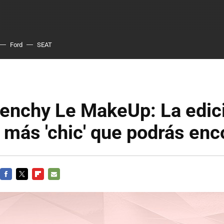
Ford
SEAT
venchy Le MakeUp: La edic
 más 'chic' que podrás enc
FACEBOOK
TWITTER
FLIPBOARD
E-
MAIL