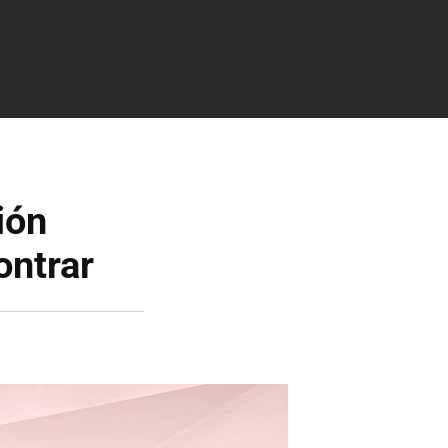
ión
ontrar