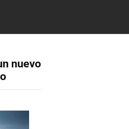
un nuevo
jo