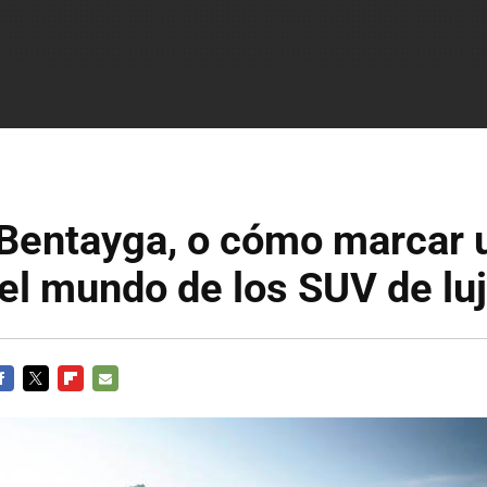
 Bentayga, o cómo marcar 
 el mundo de los SUV de lu
ACEBOOK
TWITTER
FLIPBOARD
E-
MAIL