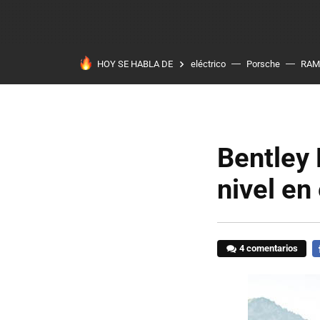
HOY SE HABLA DE
eléctrico
Porsche
RAM
Bentley
nivel en
4 comentarios
F