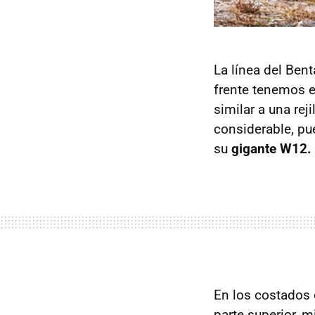
La línea del Ben
frente tenemos el
similar a una rej
considerable, pu
su
gigante W12.
En los costados 
parte superior, m