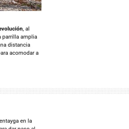
 evolución
, al
 parrilla amplia
una distancia
para acomodar a
Bentayga en la
ara dar paso al