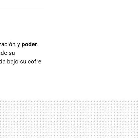
ización y
poder
.
 de su
da bajo su cofre