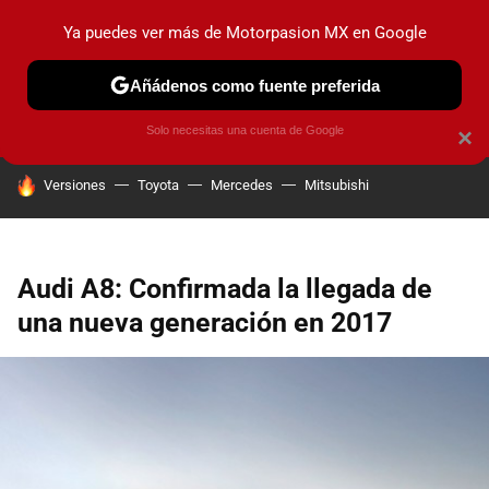
Ya puedes ver más de Motorpasion MX en Google
PRUEBAS
INDUSTRIA
HOY NO CIRCULA
LANZAMIEN
Añádenos como fuente preferida
Solo necesitas una cuenta de Google
×
HOY SE HABLA DE
Versiones
Toyota
Mercedes
Mitsubishi
Audi A8: Confirmada la llegada de
una nueva generación en 2017