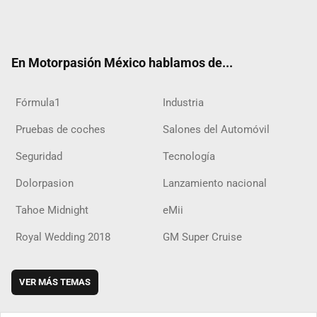
Twit
Fac
Yout
Inst
RSS
Flip
Tikt
ter
ebo
ube
agra
boar
ok
ok
m
d
En Motorpasión México hablamos de...
Fórmula1
Industria
Pruebas de coches
Salones del Automóvil
Seguridad
Tecnología
Dolorpasion
Lanzamiento nacional
Tahoe Midnight
eMii
Royal Wedding 2018
GM Super Cruise
VER MÁS TEMAS