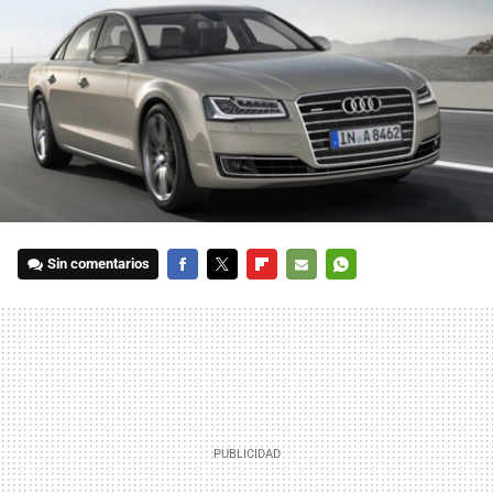
Sin comentarios
FACEBOOK
TWITTER
FLIPBOARD
E-
WHATSAPP
MAIL