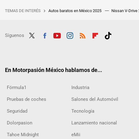
TEMAS DE INTERÉS
Autos baratos en México 2025
Nissan V-Drive
Síguenos
Twit
Fac
Yout
Inst
RSS
Flip
Tikt
ter
ebo
ube
agra
boar
ok
ok
m
d
En Motorpasión México hablamos de...
Fórmula1
Industria
Pruebas de coches
Salones del Automóvil
Seguridad
Tecnología
Dolorpasion
Lanzamiento nacional
Tahoe Midnight
eMii