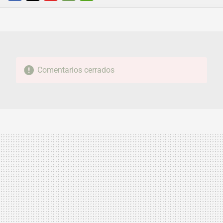
FACEBOOK
TWITTER
FLIPBOARD
E-
WHATSAPP
MAIL
Comentarios cerrados