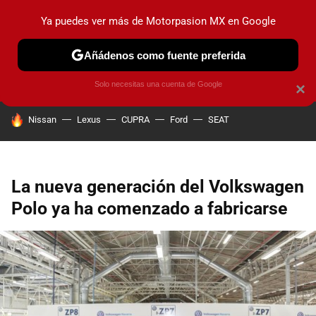
Ya puedes ver más de Motorpasion MX en Google
PRUEBAS
INDUSTRIA
HOY NO CIRCULA
LANZAMIEN
Añádenos como fuente preferida
Solo necesitas una cuenta de Google
×
HOY SE HABLA DE
Nissan
Lexus
CUPRA
Ford
SEAT
La nueva generación del Volkswagen
Polo ya ha comenzado a fabricarse