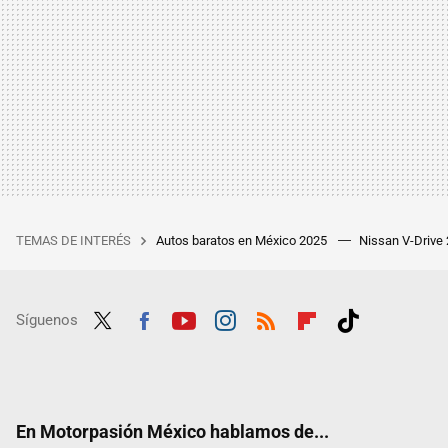
TEMAS DE INTERÉS
Autos baratos en México 2025
Nissan V-Drive
Síguenos
Twit
Fac
Yout
Inst
RSS
Flip
Tikt
ter
ebo
ube
agra
boar
ok
ok
m
d
En Motorpasión México hablamos de...