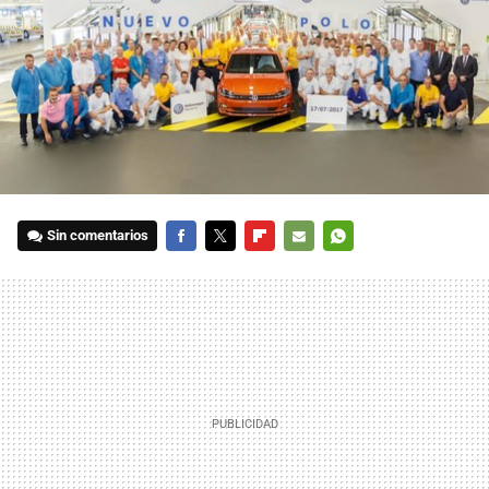
Sin comentarios
FACEBOOK
TWITTER
FLIPBOARD
E-
WHATSAPP
MAIL