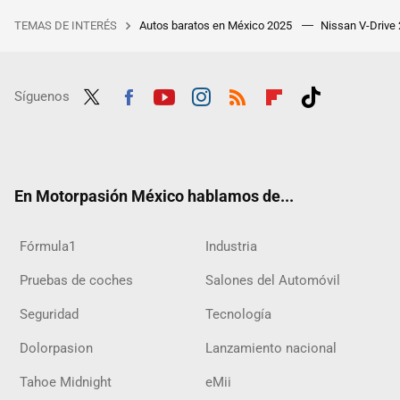
TEMAS DE INTERÉS
Autos baratos en México 2025
Nissan V-Drive
Síguenos
Twit
Fac
Yout
Inst
RSS
Flip
Tikt
ter
ebo
ube
agra
boar
ok
ok
m
d
En Motorpasión México hablamos de...
Fórmula1
Industria
Pruebas de coches
Salones del Automóvil
Seguridad
Tecnología
Dolorpasion
Lanzamiento nacional
Tahoe Midnight
eMii