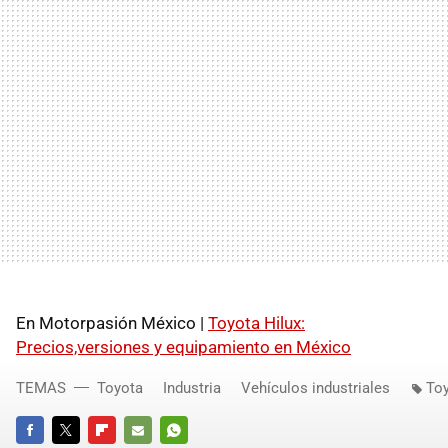
En Motorpasión México |
Toyota Hilux:
Precios,versiones y equipamiento en México
TEMAS
Toyota
Industria
Vehículos industriales
Toy