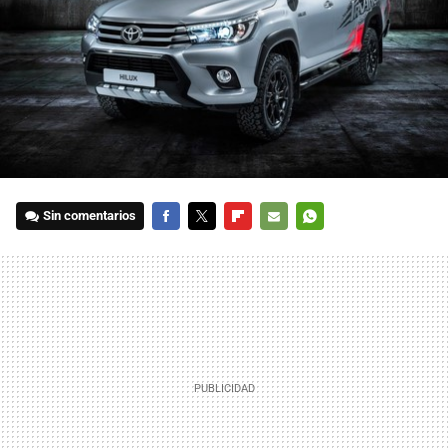
Sin comentarios
FACEBOOK
TWITTER
FLIPBOARD
E-
WHATSAPP
MAIL