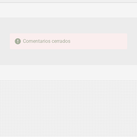
FACEBOOK
TWITTER
FLIPBOARD
E-
WHATSAPP
MAIL
Comentarios cerrados