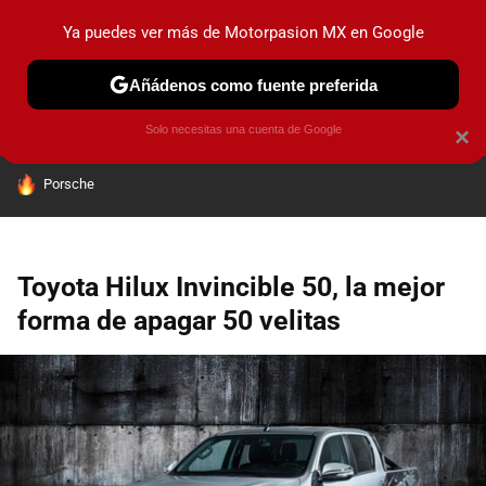
Ya puedes ver más de Motorpasion MX en Google
PRUEBAS
INDUSTRIA
HOY NO CIRCULA
LANZAMIEN
Añádenos como fuente preferida
Solo necesitas una cuenta de Google
×
HOY SE HABLA DE
Porsche
Toyota Hilux Invincible 50, la mejor
forma de apagar 50 velitas