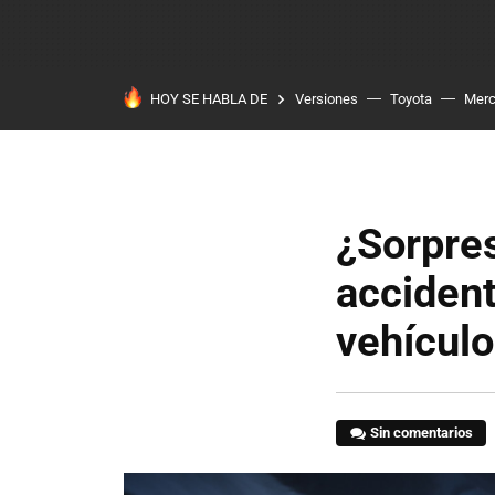
HOY SE HABLA DE
Versiones
Toyota
Mer
¿Sorpres
accident
vehícul
Sin comentarios