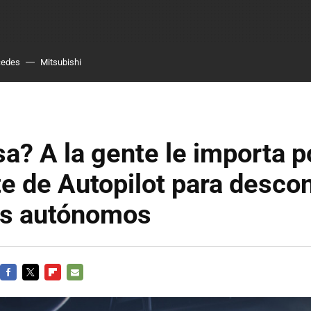
cedes
Mitsubishi
a? A la gente le importa p
e de Autopilot para descon
os autónomos
FACEBOOK
TWITTER
FLIPBOARD
E-
MAIL