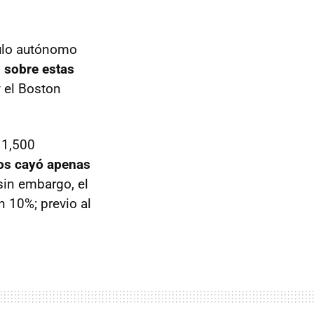
ulo autónomo
 sobre estas
y el Boston
a 1,500
mos cayó apenas
sin embargo, el
 10%; previo al