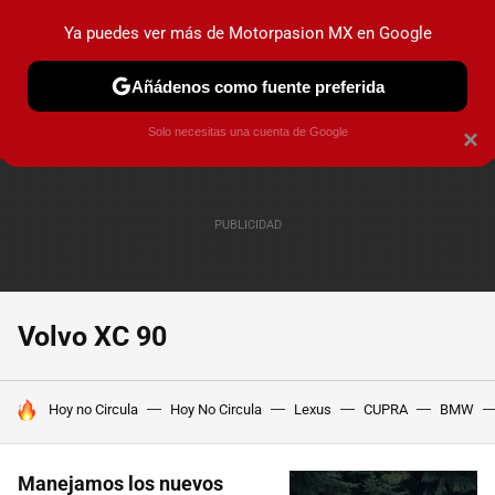
Ya puedes ver más de Motorpasion MX en Google
PRUEBAS
INDUSTRIA
HOY NO CIRCULA
LANZAMIEN
Añádenos como fuente preferida
Solo necesitas una cuenta de Google
×
Volvo XC 90
HOY SE HABLA DE
Hoy no Circula
Hoy No Circula
Lexus
CUPRA
BMW
Manejamos los nuevos