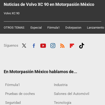
Noticias de Volvo XC 90 en Motorpasión México
Volvo XC 90
OTROS TEMAS:
Especial
Fórmula1
Dolorpasion
Lanzamiento 
Síguenos
Twit
Fac
Yout
Inst
RSS
Flip
Tikt
ter
ebo
ube
agra
boar
ok
ok
m
d
En Motorpasión México hablamos de...
Fórmula1
Industria
Pruebas de coches
Salones del Automóvil
Seguridad
Tecnología