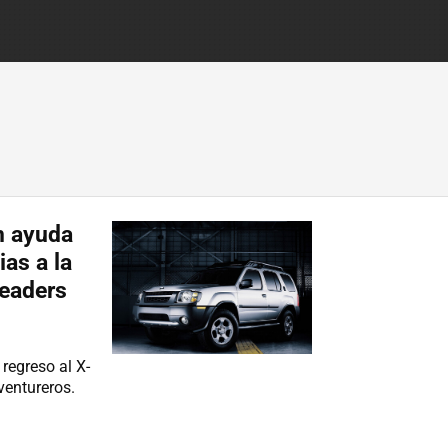
an ayuda
as a la
readers
regreso al X-
ventureros.