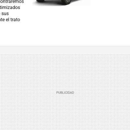
ncontraremos
ptimizados
o sus
e el trato