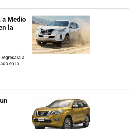
á a Medio
en la
 regresará al
ado en la
 un