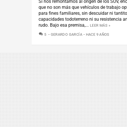
Si nos remontamos al origen de los SUV, e
que no son más que vehículos de trabajo o
para fines familiares, sin descuidar ni tantit
capacidades todoterreno ni su resistencia ant
rudo. Bajo esa premisa,...
LEER MÁS »
COMENTARIOS
5
GERARDO GARCÍA
HACE 9 AÑOS