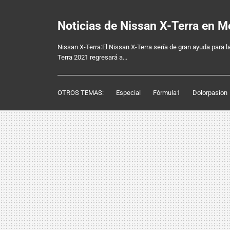
Noticias de Nissan X-Terra en 
Nissan X-Terra:El Nissan X-Terra sería de gran ayuda para l
Terra 2021 regresará a...
OTROS TEMAS:
Especial
Fórmula1
Dolorpasion