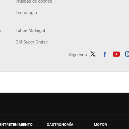
Pruebas de coches
Tecnología
al
Tahoe Midnight
GM Super Cruise
Síguenos
Twit
Fac
Yout
In
ter
ebo
ube
ag
ok
ENTRETENIMIENTO
GASTRONOMÍA
MOTOR