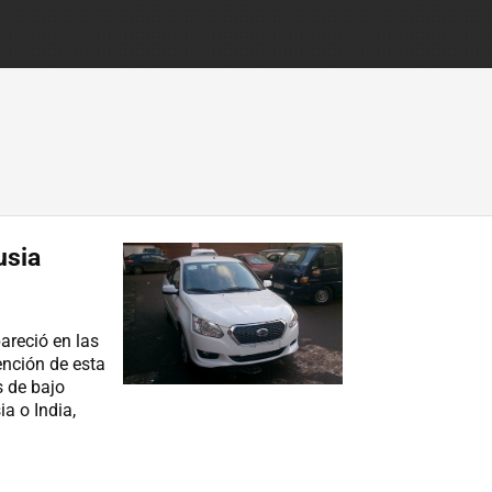
usia
reció en las
ención de esta
 de bajo
a o India,