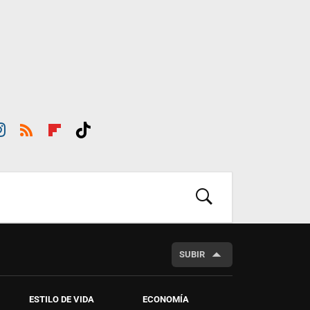
st
RSS
Flip
Tikt
ra
boar
ok
m
d
BUSCAR
SUBIR
ESTILO DE VIDA
ECONOMÍA