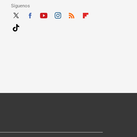
Síguenos
Twit
Fac
Yout
Inst
RSS
Flip
ter
ebo
ube
agra
boar
Tikt
ok
m
d
ok