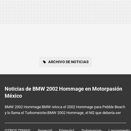
ARCHIVO DE NOTICIAS
Noticias de BMW 2002 Hommage en Motorpasión
México
BMW 2002 Hommage:BMW retoca el 2002 Hommage para Pebble Beach
y lo llama el Turbomeister.BMW 2002 Hommage, el M2 que debería ser
OTROS TEMAS:
Especial
Fórmula1
Dolorpasion
Lanzamiento 