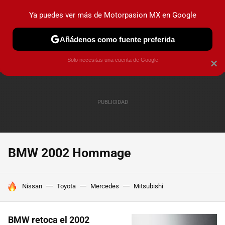
Ya puedes ver más de Motorpasion MX en Google
PRUEBAS
INDUSTRIA
HOY NO CIRCULA
LANZAMIEN
Añádenos como fuente preferida
Solo necesitas una cuenta de Google
×
BMW 2002 Hommage
HOY SE HABLA DE
Nissan
Toyota
Mercedes
Mitsubishi
BMW retoca el 2002