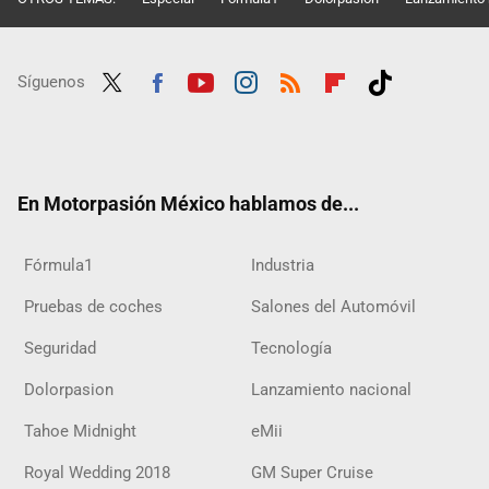
Síguenos
Twit
Fac
Yout
Inst
RSS
Flip
Tikt
ter
ebo
ube
agra
boar
ok
ok
m
d
En Motorpasión México hablamos de...
Fórmula1
Industria
Pruebas de coches
Salones del Automóvil
Seguridad
Tecnología
Dolorpasion
Lanzamiento nacional
Tahoe Midnight
eMii
Royal Wedding 2018
GM Super Cruise