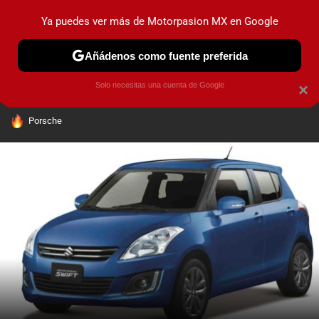
Ya puedes ver más de Motorpasion MX en Google
PRUEBAS
INDUSTRIA
HOY NO CIRCULA
LANZAMIEN
Añádenos como fuente preferida
Solo necesitas una cuenta de Google
×
HOY SE HABLA DE
Porsche