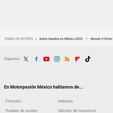
TEMAS DE INTERÉS
Autos baratos en México 2025
Nissan V-Drive
Síguenos
Twit
Fac
Yout
Inst
RSS
Flip
Tikt
ter
ebo
ube
agra
boar
ok
ok
m
d
En Motorpasión México hablamos de...
Fórmula1
Industria
Pruebas de coches
Salones del Automóvil