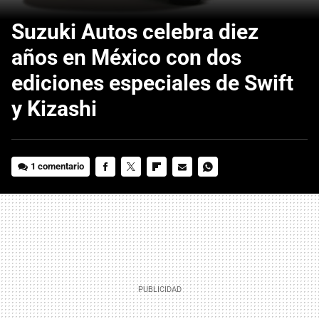
Suzuki Autos celebra diez
años en México con dos
ediciones especiales de Swift
y Kizashi
1 comentario
FACEBOOK
TWITTER
FLIPBOARD
E-
WHATSAPP
MAIL