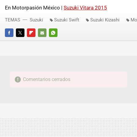
En Motorpasión México |
Suzuki Vitara 2015
TEMAS
Suzuki
Suzuki Swift
Suzuki Kizashi
Mo
FACEBOOK
TWITTER
FLIPBOARD
E-
WHATSAPP
MAIL
Comentarios cerrados