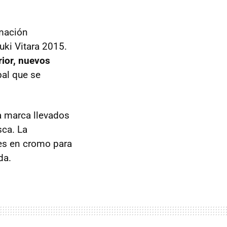
rmación
ki Vitara 2015.
rior, nuevos
al que se
la marca llevados
sca. La
les en cromo para
da.