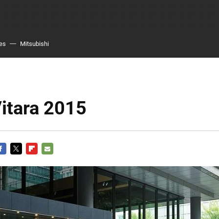
es
Mitsubishi
itara 2015
ACEBOOK
TWITTER
FLIPBOARD
E-
MAIL