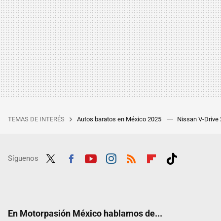
TEMAS DE INTERÉS
Autos baratos en México 2025
Nissan V-Drive
Síguenos
Twit
Fac
Yout
Inst
RSS
Flip
Tikt
ter
ebo
ube
agra
boar
ok
ok
m
d
En Motorpasión México hablamos de...