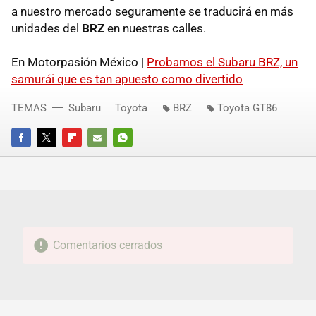
a nuestro mercado seguramente se traducirá en más
unidades del
BRZ
en nuestras calles.
En Motorpasión México |
Probamos el Subaru BRZ, un
samurái que es tan apuesto como divertido
TEMAS
Subaru
Toyota
BRZ
Toyota GT86
FACEBOOK
TWITTER
FLIPBOARD
E-
WHATSAPP
MAIL
Comentarios cerrados