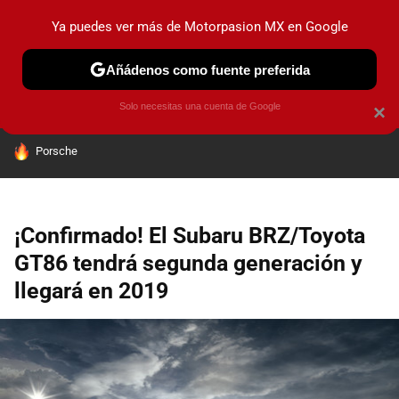
Ya puedes ver más de Motorpasion MX en Google
PRUEBAS
INDUSTRIA
HOY NO CIRCULA
LANZAMIEN
Añádenos como fuente preferida
Solo necesitas una cuenta de Google
×
HOY SE HABLA DE
Porsche
¡Confirmado! El Subaru BRZ/Toyota
GT86 tendrá segunda generación y
llegará en 2019