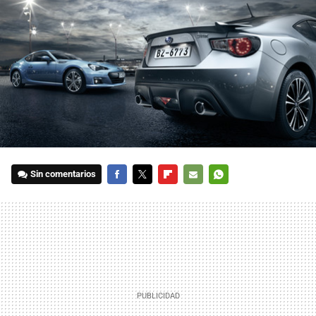
Sin comentarios
FACEBOOK
TWITTER
FLIPBOARD
E-
WHATSAPP
MAIL