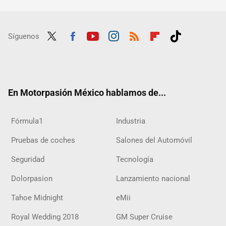
Síguenos
Twit
Fac
Yout
Inst
RSS
Flip
Tikt
ter
ebo
ube
agra
boar
ok
ok
m
d
En Motorpasión México hablamos de...
Fórmula1
Industria
Pruebas de coches
Salones del Automóvil
Seguridad
Tecnología
Dolorpasion
Lanzamiento nacional
Tahoe Midnight
eMii
Royal Wedding 2018
GM Super Cruise