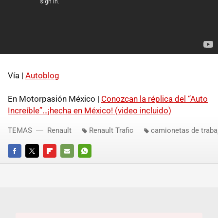
Vía |
Autoblog
En Motorpasión México |
Conozcan la réplica del “Auto
Increíble”…¡hecha en México! (video incluido)
TEMAS
Renault
Renault Trafic
camionetas de traba
FACEBOOK
TWITTER
FLIPBOARD
E-
WHATSAPP
MAIL