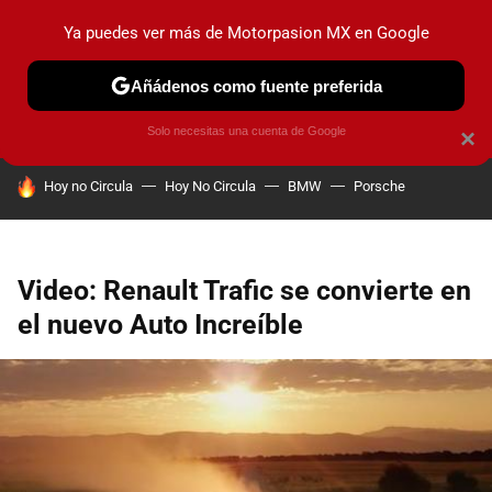
Ya puedes ver más de Motorpasion MX en Google
PRUEBAS
INDUSTRIA
HOY NO CIRCULA
LANZAMIEN
Añádenos como fuente preferida
Solo necesitas una cuenta de Google
×
HOY SE HABLA DE
Hoy no Circula
Hoy No Circula
BMW
Porsche
Video: Renault Trafic se convierte en
el nuevo Auto Increíble