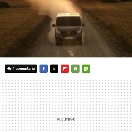
1 comentario
FACEBOOK
TWITTER
FLIPBOARD
E-
WHATSAPP
MAIL