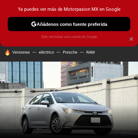
Ya puedes ver más de Motorpasion MX en Google
MENÚ
NUEVO
Añádenos como fuente preferida
PRUEBAS
INDUSTRIA
HOY NO CIRCULA
LANZAMIEN
Solo necesitas una cuenta de Google
×
HOY SE HABLA DE
Versiones
eléctrico
Porsche
RAM