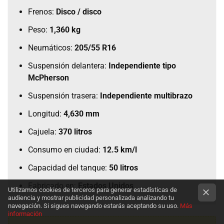
Frenos:
Disco / disco
Peso:
1,360 kg
Neumáticos:
205/55 R16
Suspensión delantera:
Independiente tipo
McPherson
Suspensión trasera:
Independiente multibrazo
Longitud:
4,630 mm
Cajuela:
370 litros
Consumo en ciudad:
12.5 km/l
Capacidad del tanque:
50 litros
Fabricado en:
Estados Unidos
Utilizamos cookies de terceros para generar estadísticas de
audiencia y mostrar publicidad personalizada analizando tu
navegación. Si sigues navegando estarás aceptando su uso.
Más
información