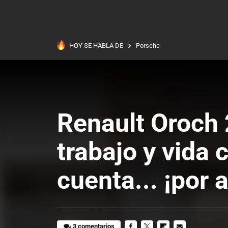
HOY SE HABLA DE
Porsche
Renault Oroch 
trabajo y vida
cuenta... ¡por 
3 comentarios