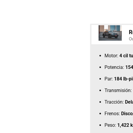
R
O
Motor:
4 cil t
Potencia:
154
Par:
184 lb-
Transmisión:
Tracción:
Del
Frenos:
Disc
Peso:
1,422 