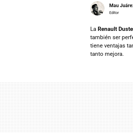
Mau Juáre
Editor
La
Renault Dust
también ser perf
tiene ventajas t
tanto mejora.