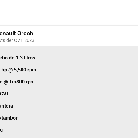
enault Oroch
utsider CVT 2023
urbo de 1.3 litros
 hp @ 5,500 rpm
pie @ 1m800 rpm
CVT
antera
o/tambor
kg