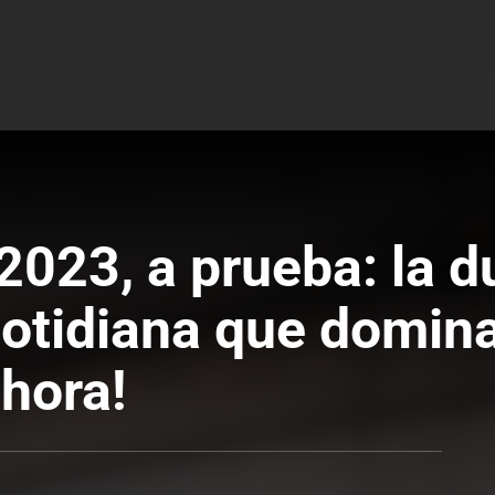
2023, a prueba: la d
 cotidiana que domin
ahora!