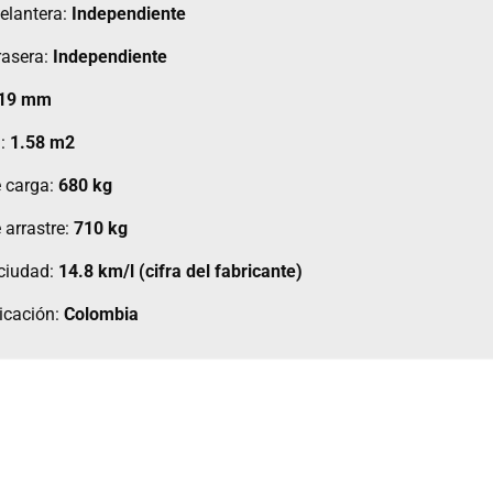
elantera:
Independiente
rasera:
Independiente
719 mm
a:
1.58 m2
 carga:
680 kg
 arrastre:
710 kg
ciudad:
14.8 km/l (cifra del fabricante)
icación:
Colombia