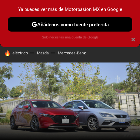
Ya puedes ver más de Motorpasion MX en Google
MENÚ
NUEVO
Añádenos como fuente preferida
PRUEBAS
INDUSTRIA
HOY NO CIRCULA
LANZAMIEN
Solo necesitas una cuenta de Google
×
HOY SE HABLA DE
eléctrico
Mazda
Mercedes-Benz