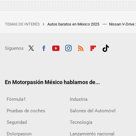
TEMAS DE INTERÉS
Autos baratos en México 2025
Nissan V-Drive
Síguenos
Twit
Fac
Yout
Inst
RSS
Flip
Tikt
ter
ebo
ube
agra
boar
ok
ok
m
d
En Motorpasión México hablamos de...
Fórmula1
Industria
Pruebas de coches
Salones del Automóvil
Seguridad
Tecnología
Dolorpasion
Lanzamiento nacional