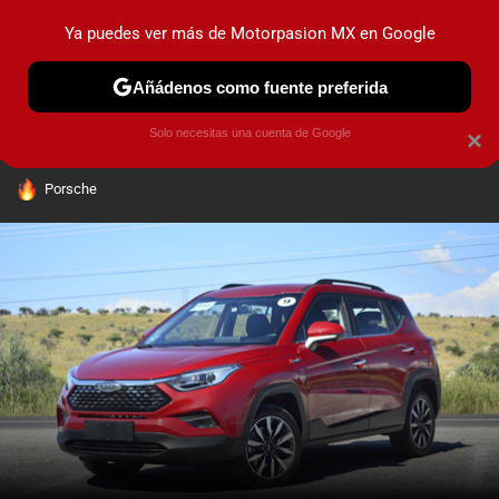
Ya puedes ver más de Motorpasion MX en Google
PRUEBAS
INDUSTRIA
HOY NO CIRCULA
LANZAMIEN
Añádenos como fuente preferida
Solo necesitas una cuenta de Google
×
HOY SE HABLA DE
Porsche