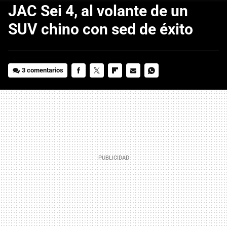
JAC Sei 4, al volante de un
SUV chino con sed de éxito
3 comentarios
FACEBOOK
TWITTER
FLIPBOARD
E-
WHATSAPP
MAIL