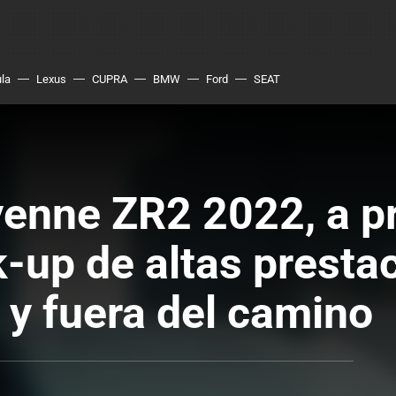
ula
Lexus
CUPRA
BMW
Ford
SEAT
yenne ZR2 2022, a p
-up de altas presta
 y fuera del camino