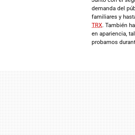
demanda del públ
familiares y ha
TRX
. También ha
en apariencia, ta
probamos durant