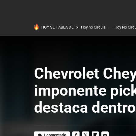
HOY SE HABLA DE
Hoy no Circula
Hoy No Circ
Chevrolet Che
imponente pick
destaca dentro
1 comentario