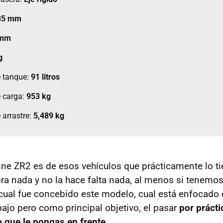
85 mm
 mm
g
 tanque:
91 litros
 carga:
953 kg
 arrastre:
5,489 kg
ne ZR2 es de esos vehículos que prácticamente lo ti
bra nada y no la hace falta nada, al menos si tenemos
 cual fue concebido este modelo, cual está enfocado
bajo pero como principal objetivo, el pasar
por práct
 que le pongas en frente
.