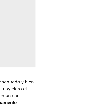
enen todo y bien
 muy claro el
 en un uso
icamente