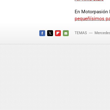
En Motorpasión 
pequeñísimos pa
TEMAS
Mercede
FACEBOOK
TWITTER
FLIPBOARD
E-
MAIL