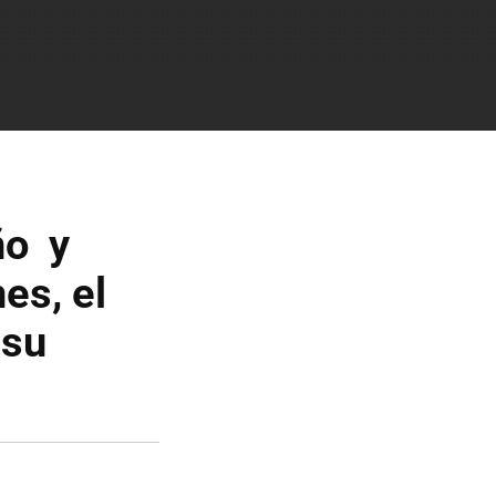
ño y
es, el
 su