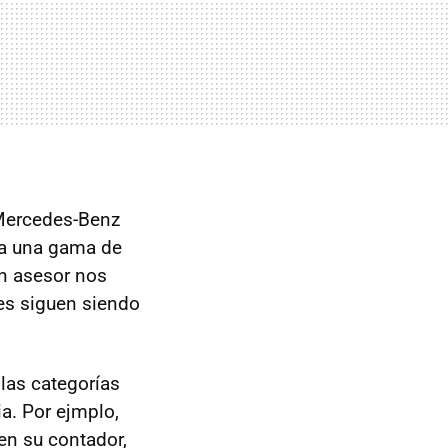
 Mercedes-Benz
da una gama de
un asesor nos
es siguen siendo
las categorías
ia. Por ejmplo,
en su contador,