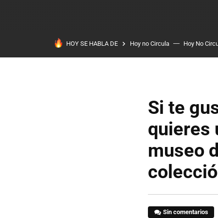
HOY SE HABLA DE
Hoy no Circula
Hoy No Circ
Si te gu
quieres 
museo d
colecci
Sin comentarios