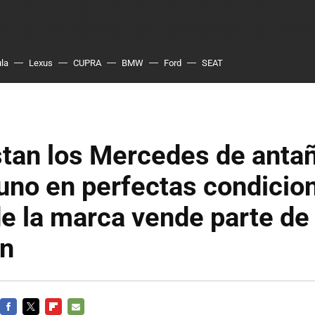
ula
Lexus
CUPRA
BMW
Ford
SEAT
stan los Mercedes de anta
uno en perfectas condicion
e la marca vende parte de
ón