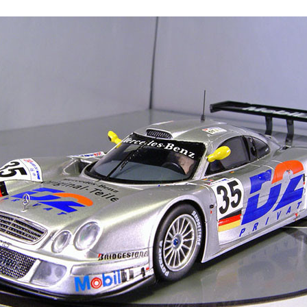
FACEBOOK
TWITTER
FLIPBOARD
E-
MAIL