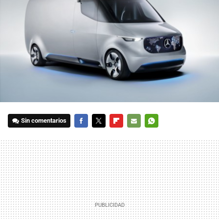
Sin comentarios
FACEBOOK
TWITTER
FLIPBOARD
E-
WHATSAPP
MAIL