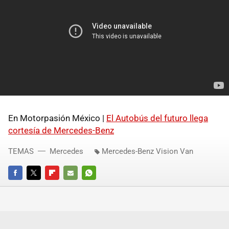
En Motorpasión México |
El Autobús del futuro llega
cortesía de Mercedes-Benz
TEMAS
Mercedes
Mercedes-Benz Vision Van
FACEBOOK
TWITTER
FLIPBOARD
E-
WHATSAPP
MAIL