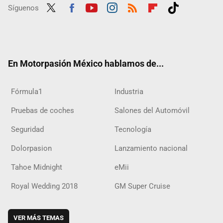
Síguenos
Twit
Fac
Yout
Inst
RSS
Flip
Tikt
ter
ebo
ube
agra
boar
ok
ok
m
d
En Motorpasión México hablamos de...
Fórmula1
Industria
Pruebas de coches
Salones del Automóvil
Seguridad
Tecnología
Dolorpasion
Lanzamiento nacional
Tahoe Midnight
eMii
Royal Wedding 2018
GM Super Cruise
VER MÁS TEMAS