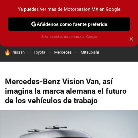
Ya puedes ver más de Motorpasion MX en Google
PRUEBAS
INDUSTRIA
HOY NO CIRCULA
LANZAMIEN
Añádenos como fuente preferida
Solo necesitas una cuenta de Google
×
HOY SE HABLA DE
Nissan
Toyota
Mercedes
Mitsubishi
Mercedes-Benz Vision Van, así
imagina la marca alemana el futuro
de los vehículos de trabajo