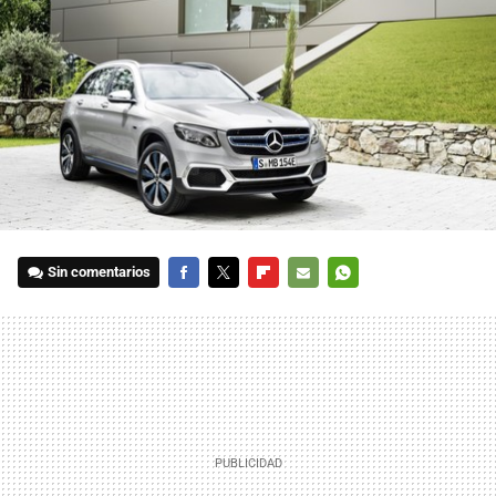
Sin comentarios
FACEBOOK
TWITTER
FLIPBOARD
E-
WHATSAPP
MAIL