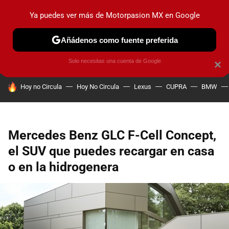
Ya puedes ver más de Motorpasion MX en Google
PRUEBAS
INDUSTRIA
HOY NO CIRCULA
LANZAMIEN
Añádenos como fuente preferida
Solo necesitas una cuenta de Google
×
HOY SE HABLA DE
Hoy no Circula
Hoy No Circula
Lexus
CUPRA
BMW
Mercedes Benz GLC F-Cell Concept,
el SUV que puedes recargar en casa
o en la hidrogenera