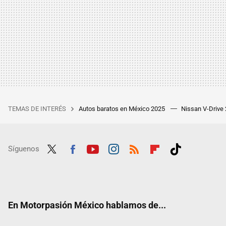
TEMAS DE INTERÉS
Autos baratos en México 2025
Nissan V-Drive
Síguenos
Twit
Fac
Yout
Inst
RSS
Flip
Tikt
ter
ebo
ube
agra
boar
ok
ok
m
d
En Motorpasión México hablamos de...