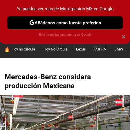
Ya puedes ver más de Motorpasion MX en Google
PRUEBAS
INDUSTRIA
HOY NO CIRCULA
LANZAMIEN
Añádenos como fuente preferida
Solo necesitas una cuenta de Google
×
HOY SE HABLA DE
Hoy no Circula
Hoy No Circula
Lexus
CUPRA
BMW
Mercedes-Benz considera
producción Mexicana