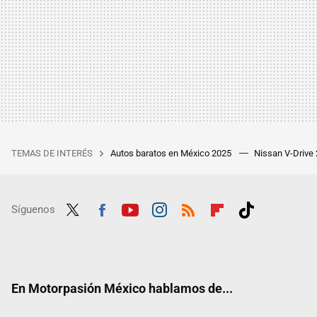
TEMAS DE INTERÉS
Autos baratos en México 2025
Nissan V-Drive
Síguenos
Twit
Fac
Yout
Inst
RSS
Flip
Tikt
ter
ebo
ube
agra
boar
ok
ok
m
d
En Motorpasión México hablamos de...