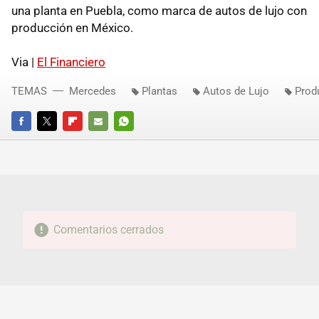
una planta en Puebla, como marca de autos de lujo con
producción en México.
Via |
El Financiero
TEMAS
Mercedes
Plantas
Autos de Lujo
Prod
FACEBOOK
TWITTER
FLIPBOARD
E-
WHATSAPP
MAIL
Comentarios cerrados