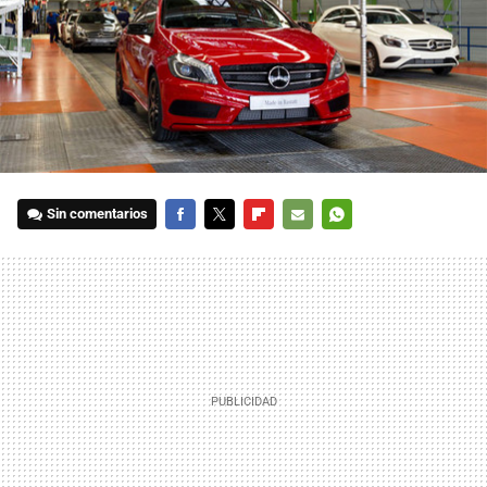
Sin comentarios
FACEBOOK
TWITTER
FLIPBOARD
E-
WHATSAPP
MAIL