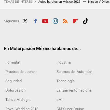
TEMAS DE INTERÉS
Autos baratos en México 2025
Nissan V-Drive
Síguenos
Twit
Fac
Yout
Inst
RSS
Flip
Tikt
ter
ebo
ube
agra
boar
ok
ok
m
d
En Motorpasión México hablamos de...
Fórmula1
Industria
Pruebas de coches
Salones del Automóvil
Seguridad
Tecnología
Dolorpasion
Lanzamiento nacional
Tahoe Midnight
eMii
Royal Wedding 2018
GM Super Cruise