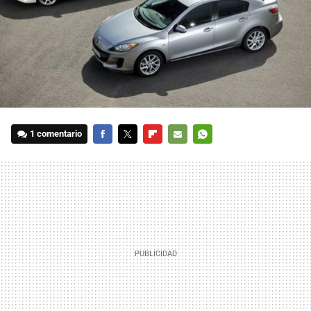
1 comentario
FACEBOOK
TWITTER
FLIPBOARD
E-
WHATSAPP
MAIL