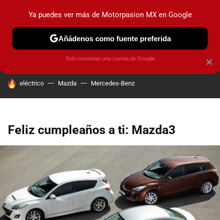
Ya puedes ver más de Motorpasion MX en Google
PRUEBAS
INDUSTRIA
HOY NO CIRCULA
LANZAMIEN
Añádenos como fuente preferida
Solo necesitas una cuenta de Google
×
HOY SE HABLA DE
eléctrico
Mazda
Mercedes-Benz
Feliz cumpleaños a ti: Mazda3