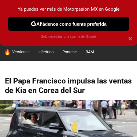
Ya puedes ver más de Motorpasion MX en Google
PRUEBAS
INDUSTRIA
HOY NO CIRCULA
LANZAMIEN
Añádenos como fuente preferida
Solo necesitas una cuenta de Google
×
HOY SE HABLA DE
Versiones
eléctrico
Porsche
RAM
El Papa Francisco impulsa las ventas
de Kia en Corea del Sur