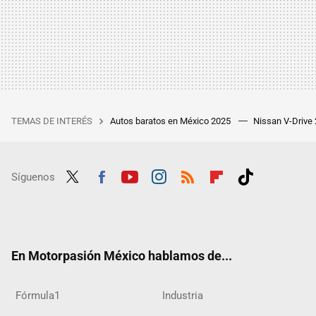
TEMAS DE INTERÉS
Autos baratos en México 2025
Nissan V-Drive
Síguenos
Twit
Fac
Yout
Inst
RSS
Flip
Tikt
ter
ebo
ube
agra
boar
ok
ok
m
d
En Motorpasión México hablamos de...
Fórmula1
Industria