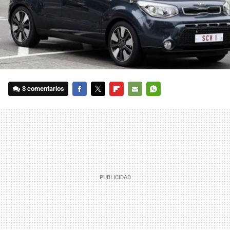
3 comentarios
FACEBOOK
TWITTER
FLIPBOARD
E-
WHATSAPP
MAIL