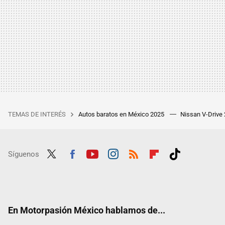
TEMAS DE INTERÉS
Autos baratos en México 2025
Nissan V-Drive
Síguenos
Twit
Fac
Yout
Inst
RSS
Flip
Tikt
ter
ebo
ube
agra
boar
ok
ok
m
d
En Motorpasión México hablamos de...