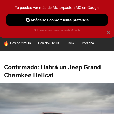
Ya puedes ver más de Motorpasion MX en Google
PRUEBAS
INDUSTRIA
HOY NO CIRCULA
LANZAMIEN
Añádenos como fuente preferida
Solo necesitas una cuenta de Google
×
HOY SE HABLA DE
Hoy no Circula
Hoy No Circula
BMW
Porsche
Confirmado: Habrá un Jeep Grand
Cherokee Hellcat