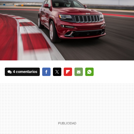
4 comentarios
FACEBOOK
TWITTER
FLIPBOARD
E-
WHATSAPP
MAIL