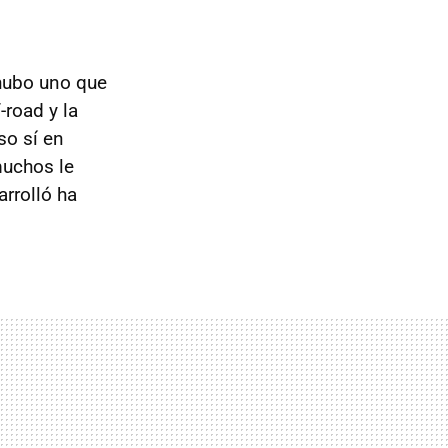
ubo uno que
-road y la
so sí en
muchos le
arrolló ha