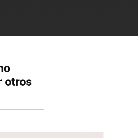
no
r otros