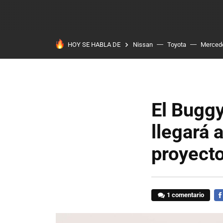
HOY SE HABLA DE
Nissan
Toyota
Merced
El Buggy
llegará 
proyecto
1 comentario
FA