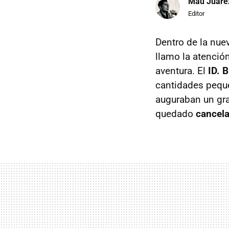
Mau Juáre
Editor
Dentro de la nue
llamo la atenció
aventura. El
ID. 
cantidades peque
auguraban un gran
quedado
cancel