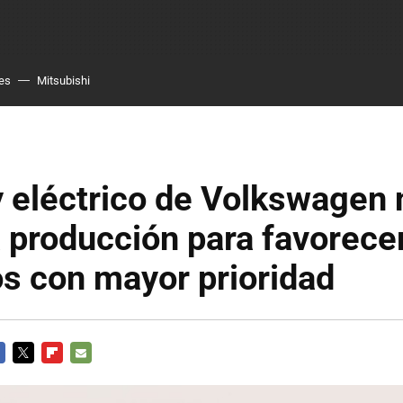
es
Mitsubishi
 eléctrico de Volkswagen 
a producción para favorece
s con mayor prioridad
CEBOOK
TWITTER
FLIPBOARD
E-
MAIL