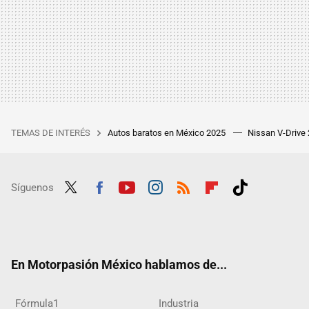
TEMAS DE INTERÉS
Autos baratos en México 2025
Nissan V-Drive
Síguenos
Twit
Fac
Yout
Inst
RSS
Flip
Tikt
ter
ebo
ube
agra
boar
ok
ok
m
d
En Motorpasión México hablamos de...
Fórmula1
Industria