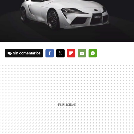
Sin comentarios
FACEBOOK
TWITTER
FLIPBOARD
E-
WHATSAPP
MAIL