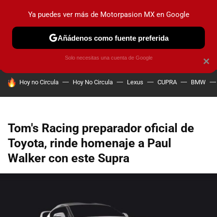
Ya puedes ver más de Motorpasion MX en Google
PRUEBAS
INDUSTRIA
HOY NO CIRCULA
LANZAMIEN
Añádenos como fuente preferida
Solo necesitas una cuenta de Google
×
HOY SE HABLA DE
Hoy no Circula
Hoy No Circula
Lexus
CUPRA
BMW
Tom's Racing preparador oficial de
Toyota, rinde homenaje a Paul
Walker con este Supra