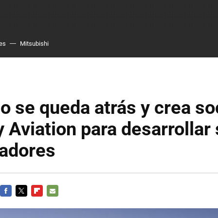
es
Mitsubishi
o se queda atrás y crea s
 Aviation para desarrollar
ladores
FACEBOOK
TWITTER
FLIPBOARD
E-
MAIL