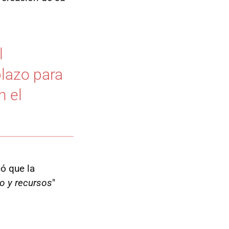
l
plazo para
n el
có que la
o y recursos
"