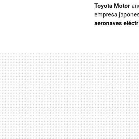
Toyota Motor
anu
empresa japone
aeronaves eléctr