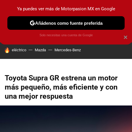
Ya puedes ver más de Motorpasion MX en Google
PRUEBAS
INDUSTRIA
HOY NO CIRCULA
LANZAMIEN
Añádenos como fuente preferida
Solo necesitas una cuenta de Google
×
HOY SE HABLA DE
eléctrico
Mazda
Mercedes-Benz
Toyota Supra GR estrena un motor
más pequeño, más eficiente y con
una mejor respuesta