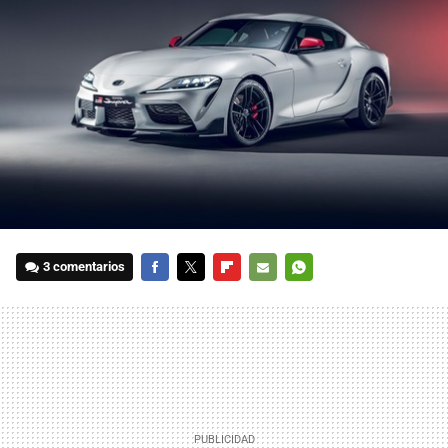
3 comentarios
FACEBOOK
TWITTER
FLIPBOARD
E-
WHATSAPP
MAIL