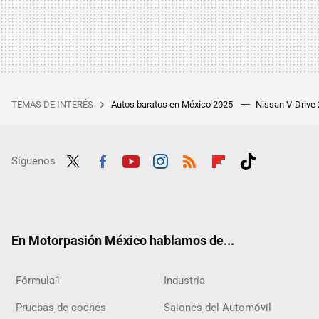
TEMAS DE INTERÉS
Autos baratos en México 2025
Nissan V-Drive
Síguenos
Twit
Fac
Yout
Inst
RSS
Flip
Tikt
ter
ebo
ube
agra
boar
ok
ok
m
d
En Motorpasión México hablamos de...
Fórmula1
Industria
Pruebas de coches
Salones del Automóvil