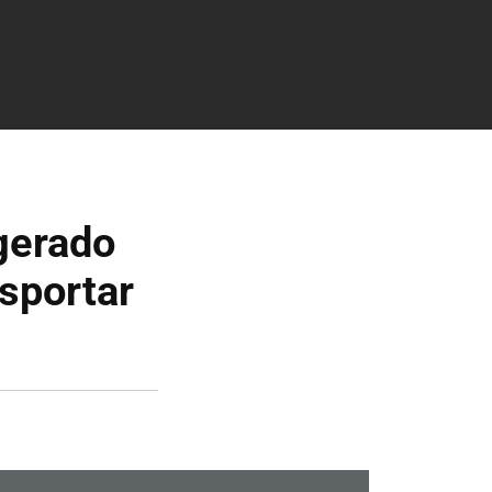
igerado
nsportar