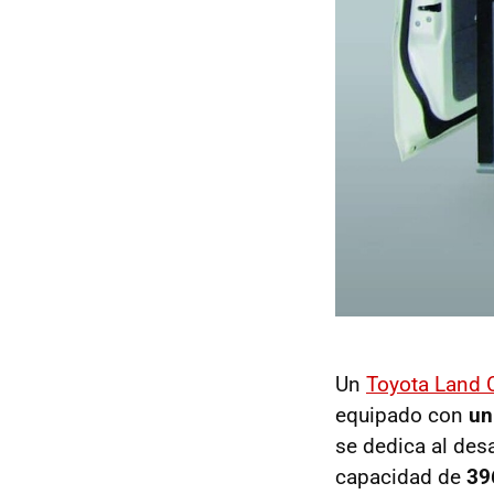
Un
Toyota Land C
equipado con
un
se dedica al desa
capacidad de
396