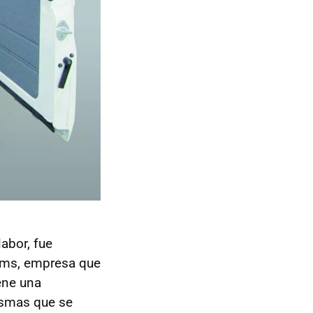
abor, fue
ems, empresa que
ene una
ismas que se