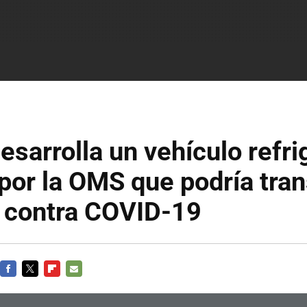
esarrolla un vehículo refr
por la OMS que podría tra
 contra COVID-19
FACEBOOK
TWITTER
FLIPBOARD
E-
MAIL