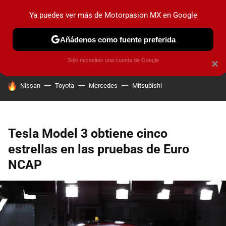
Ya puedes ver más de Motorpasion MX en Google
PRUEBAS
INDUSTRIA
HOY NO CIRCULA
LANZAMIEN
Añádenos como fuente preferida
Solo necesitas una cuenta de Google
×
HOY SE HABLA DE
Nissan
Toyota
Mercedes
Mitsubishi
Tesla Model 3 obtiene cinco
estrellas en las pruebas de Euro
NCAP