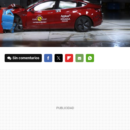
Sin comentarios
FACEBOOK
TWITTER
FLIPBOARD
E-
WHATSAPP
MAIL