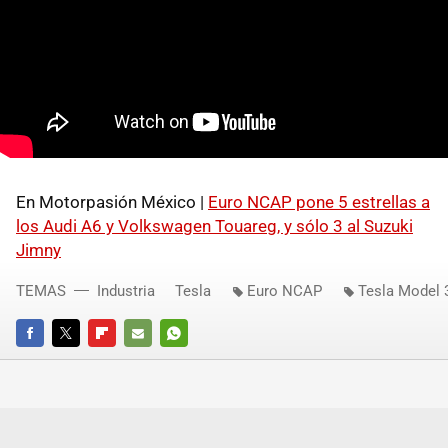
En Motorpasión México |
Euro NCAP pone 5 estrellas a
los Audi A6 y Volkswagen Touareg, y sólo 3 al Suzuki
Jimny
TEMAS
Industria
Tesla
Euro NCAP
Tesla Model 
FACEBOOK
TWITTER
FLIPBOARD
E-
WHATSAPP
MAIL