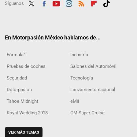
Síguenos
Twit
Fac
Yout
Inst
RSS
Flip
Tikt
ter
ebo
ube
agra
boar
ok
ok
m
d
En Motorpasión México hablamos de...
Fórmula1
Industria
Pruebas de coches
Salones del Automóvil
Seguridad
Tecnología
Dolorpasion
Lanzamiento nacional
Tahoe Midnight
eMii
Royal Wedding 2018
GM Super Cruise
VER MÁS TEMAS