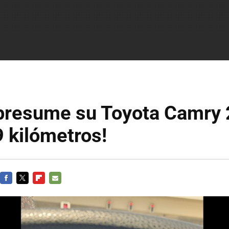
 presume su Toyota Camry
 kilómetros!
FACEBOOK
TWITTER
FLIPBOARD
E-
MAIL