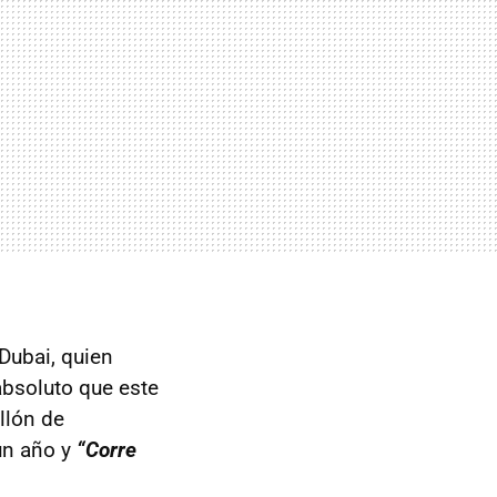
Dubai, quien
absoluto que este
illón de
un año y
“Corre