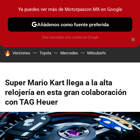
Ya puedes ver más de Motorpasion MX en Google
PRUEBAS
INDUSTRIA
HOY NO CIRCULA
LANZAMIEN
Añádenos como fuente preferida
Solo necesitas una cuenta de Google
×
HOY SE HABLA DE
Versiones
Toyota
Mercedes
Mitsubishi
Super Mario Kart llega a la alta
relojería en esta gran colaboración
con TAG Heuer