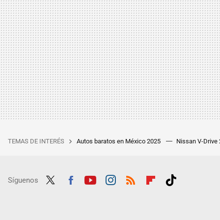
TEMAS DE INTERÉS
Autos baratos en México 2025
Nissan V-Drive
Síguenos
Twit
Fac
Yout
Inst
RSS
Flip
Tikt
ter
ebo
ube
agra
boar
ok