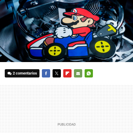
2 comentarios
FACEBOOK
TWITTER
FLIPBOARD
E-
WHATSAPP
MAIL