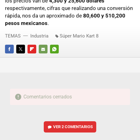
los precios van de
4,300 y 25,600 dólares
respectivamente, cifras que realizando una conversión
rápida, nos da un aproximado de
80,600 y 510,200
pesos mexicanos
.
TEMAS
Industria
Súper Mario Kart 8
FACEBOOK
TWITTER
FLIPBOARD
E-
WHATSAPP
MAIL
Comentarios cerrados
VER
2 COMENTARIOS