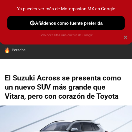
Ya puedes ver más de Motorpasion MX en Google
PRUEBAS
INDUSTRIA
HOY NO CIRCULA
LANZAMIEN
Añádenos como fuente preferida
Solo necesitas una cuenta de Google
×
HOY SE HABLA DE
Porsche
El Suzuki Across se presenta como
un nuevo SUV más grande que
Vitara, pero con corazón de Toyota