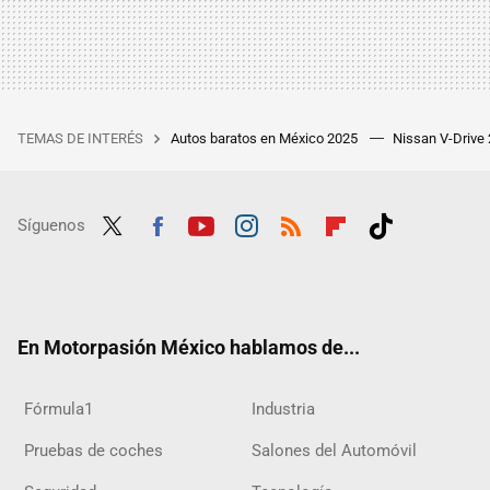
TEMAS DE INTERÉS
Autos baratos en México 2025
Nissan V-Drive
Síguenos
Twit
Fac
Yout
Inst
RSS
Flip
Tikt
ter
ebo
ube
agra
boar
ok
ok
m
d
En Motorpasión México hablamos de...
Fórmula1
Industria
Pruebas de coches
Salones del Automóvil