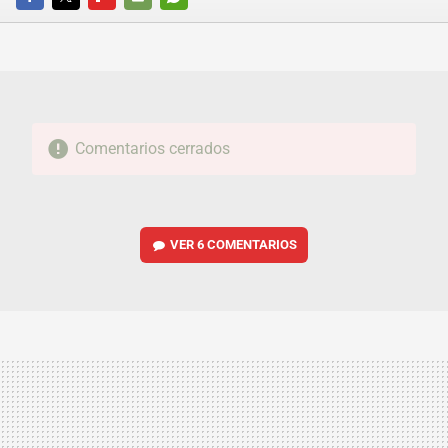
FACEBOOK
TWITTER
FLIPBOARD
E-
WHATSAPP
MAIL
Comentarios cerrados
VER
6 COMENTARIOS