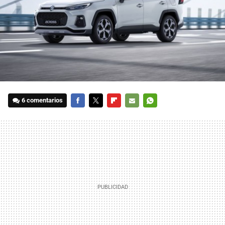
6 comentarios
FACEBOOK
TWITTER
FLIPBOARD
E-
WHATSAPP
MAIL