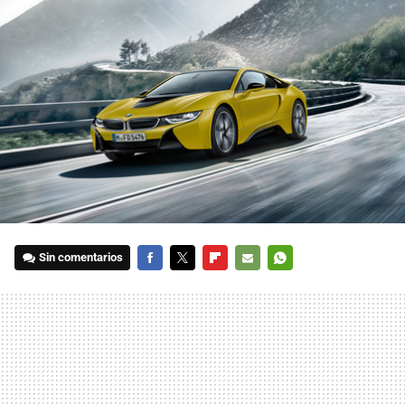
Sin comentarios
FACEBOOK
TWITTER
FLIPBOARD
E-
WHATSAPP
MAIL