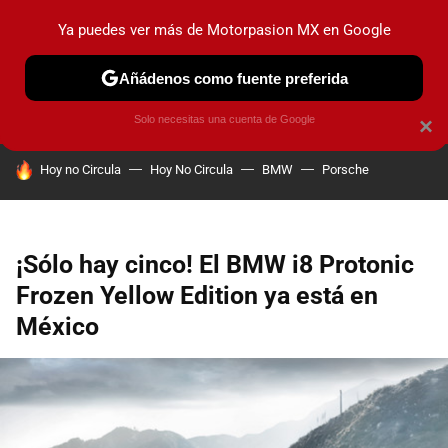
Ya puedes ver más de Motorpasion MX en Google
PRUEBAS
INDUSTRIA
HOY NO CIRCULA
LANZAMIEN
Añádenos como fuente preferida
Solo necesitas una cuenta de Google
×
HOY SE HABLA DE
Hoy no Circula
Hoy No Circula
BMW
Porsche
¡Sólo hay cinco! El BMW i8 Protonic
Frozen Yellow Edition ya está en
México