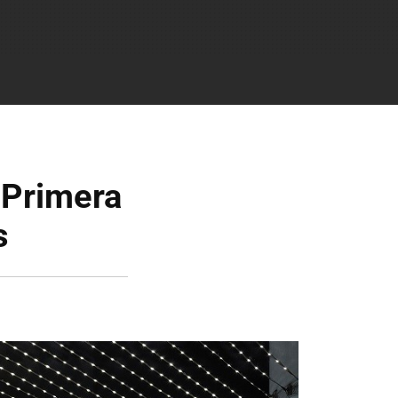
 Primera
s