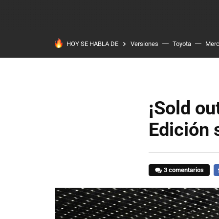
HOY SE HABLA DE
Versiones
Toyota
Mer
¡Sold ou
Edición 
3 comentarios
F