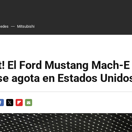
cedes
Mitsubishi
t! El Ford Mustang Mach-E
se agota en Estados Unido
ACEBOOK
TWITTER
FLIPBOARD
E-
MAIL