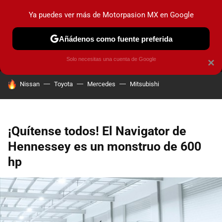
Ya puedes ver más de Motorpasion MX en Google
MENÚ
NUEVO
Añádenos como fuente preferida
PRUEBAS
INDUSTRIA
HOY NO CIRCULA
LANZAMIEN
Solo necesitas una cuenta de Google
×
HOY SE HABLA DE
Nissan
Toyota
Mercedes
Mitsubishi
¡Quítense todos! El Navigator de
Hennessey es un monstruo de 600
hp