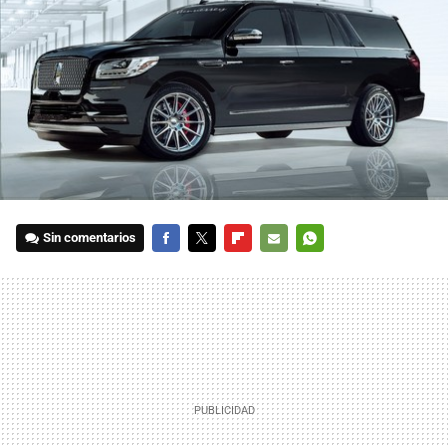
Sin comentarios
FACEBOOK
TWITTER
FLIPBOARD
E-
WHATSAPP
MAIL