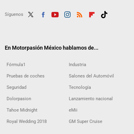
Síguenos
Twit
Fac
Yout
Inst
RSS
Flip
Tikt
ter
ebo
ube
agra
boar
ok
ok
m
d
En Motorpasión México hablamos de...
Fórmula1
Industria
Pruebas de coches
Salones del Automóvil
Seguridad
Tecnología
Dolorpasion
Lanzamiento nacional
Tahoe Midnight
eMii
Royal Wedding 2018
GM Super Cruise