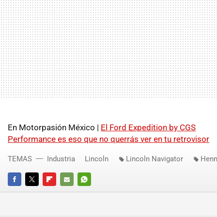
En Motorpasión México |
El Ford Expedition by CGS
Performance es eso que no querrás ver en tu retrovisor
TEMAS
Industria
Lincoln
Lincoln Navigator
Henn
FACEBOOK
TWITTER
FLIPBOARD
E-
WHATSAPP
MAIL