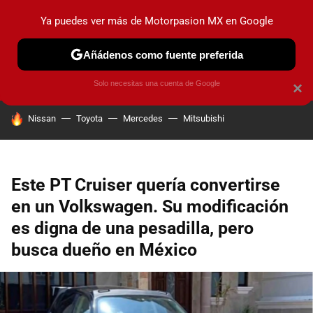
Ya puedes ver más de Motorpasion MX en Google
PRUEBAS
INDUSTRIA
HOY NO CIRCULA
LANZAMIEN
Añádenos como fuente preferida
Solo necesitas una cuenta de Google
×
HOY SE HABLA DE
Nissan
Toyota
Mercedes
Mitsubishi
Este PT Cruiser quería convertirse
en un Volkswagen. Su modificación
es digna de una pesadilla, pero
busca dueño en México