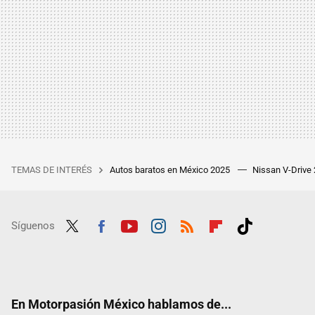
TEMAS DE INTERÉS
Autos baratos en México 2025
Nissan V-Drive
Síguenos
Twit
Fac
Yout
Inst
RSS
Flip
Tikt
ter
ebo
ube
agra
boar
ok
ok
m
d
En Motorpasión México hablamos de...