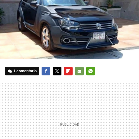
1 comentario
FACEBOOK
TWITTER
FLIPBOARD
E-
WHATSAPP
MAIL