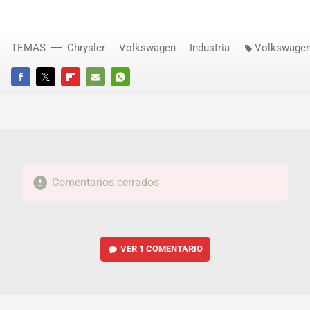
TEMAS
Chrysler
Volkswagen
Industria
Volkswagen
FACEBOOK
TWITTER
FLIPBOARD
E-
WHATSAPP
MAIL
Comentarios cerrados
VER
1 COMENTARIO