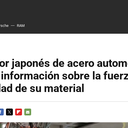
rsche
RAM
or japonés de acero autom
ó información sobre la fuer
dad de su material
ACEBOOK
TWITTER
FLIPBOARD
E-
MAIL