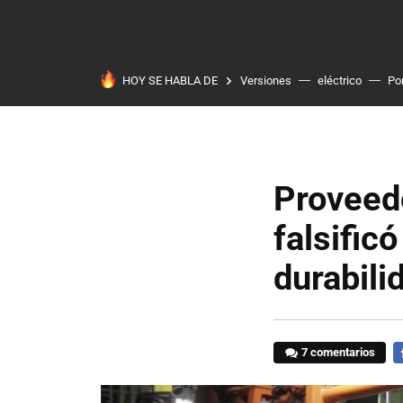
HOY SE HABLA DE
Versiones
eléctrico
Po
Proveed
falsific
durabili
7 comentarios
F