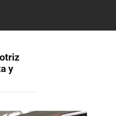
otriz
za y