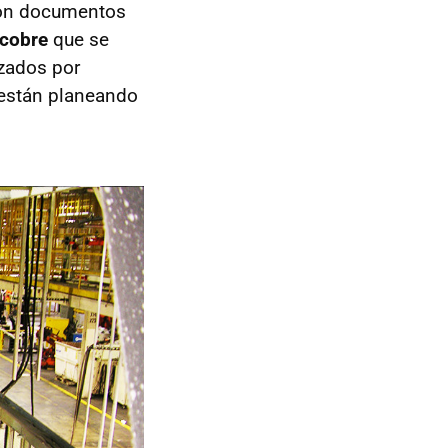
ron documentos
 cobre
que se
izados por
 están planeando