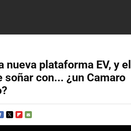
 nueva plataforma EV, y el
 soñar con... ¿un Camaro
o?
ACEBOOK
TWITTER
FLIPBOARD
E-
MAIL