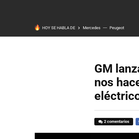
HOY SE HABLA DE
Mercedes
Peugeot
GM lanza
nos hace
eléctric
2 comentarios
F