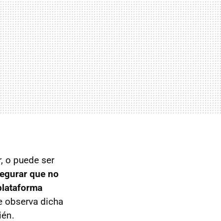
r, o puede ser
egurar que no
plataforma
e observa dicha
ién.