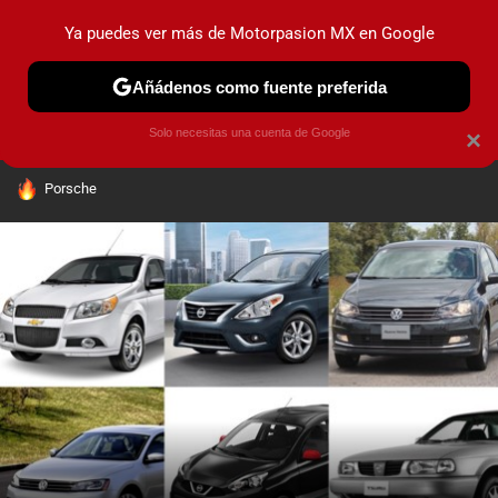
Ya puedes ver más de Motorpasion MX en Google
PRUEBAS
INDUSTRIA
HOY NO CIRCULA
LANZAMIEN
Añádenos como fuente preferida
Solo necesitas una cuenta de Google
×
HOY SE HABLA DE
Porsche