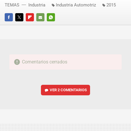
TEMAS
Industria
Industria Automotriz
2015
FACEBOOK
TWITTER
FLIPBOARD
E-
WHATSAPP
MAIL
Comentarios cerrados
VER
2 COMENTARIOS