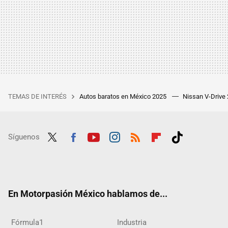
TEMAS DE INTERÉS
Autos baratos en México 2025
Nissan V-Drive
Síguenos
Twit
Fac
Yout
Inst
RSS
Flip
Tikt
ter
ebo
ube
agra
boar
ok
ok
m
d
En Motorpasión México hablamos de...
Fórmula1
Industria