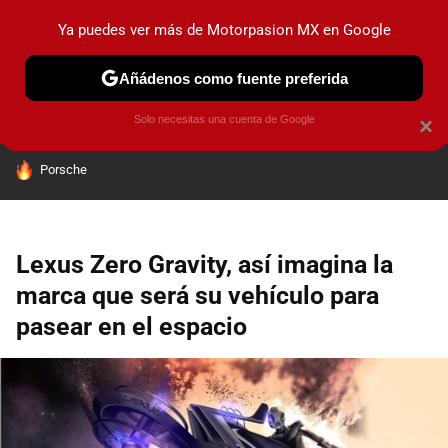
Ya puedes ver más de Motorpasion MX en Google
PRUEBAS
INDUSTRIA
HOY NO CIRCULA
LANZAMIEN
Añádenos como fuente preferida
Solo necesitas una cuenta de Google
×
HOY SE HABLA DE
Porsche
Lexus Zero Gravity, así imagina la
marca que será su vehículo para
pasear en el espacio