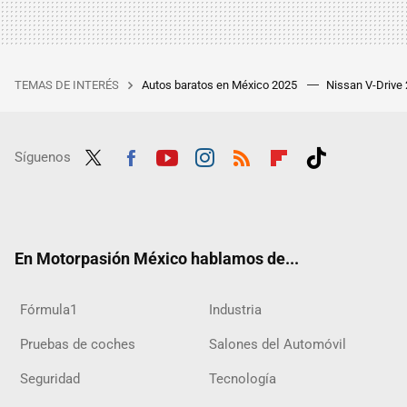
TEMAS DE INTERÉS
Autos baratos en México 2025
Nissan V-Drive
Síguenos
Twit
Fac
Yout
Inst
RSS
Flip
Tikt
ter
ebo
ube
agra
boar
ok
ok
m
d
En Motorpasión México hablamos de...
Fórmula1
Industria
Pruebas de coches
Salones del Automóvil
Seguridad
Tecnología