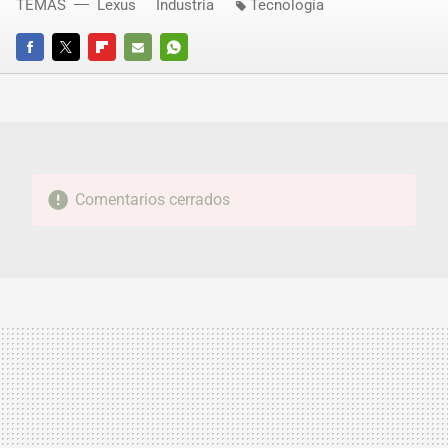
TEMAS
Lexus
Industria
Tecnología
FACEBOOK
TWITTER
FLIPBOARD
E-
WHATSAPP
MAIL
Comentarios cerrados