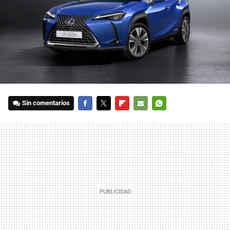
Sin comentarios
FACEBOOK
TWITTER
FLIPBOARD
E-
WHATSAPP
MAIL