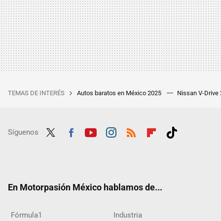
TEMAS DE INTERÉS
Autos baratos en México 2025
Nissan V-Drive
Síguenos
Twit
Fac
Yout
Inst
RSS
Flip
Tikt
ter
ebo
ube
agra
boar
ok
ok
m
d
En Motorpasión México hablamos de...
Fórmula1
Industria