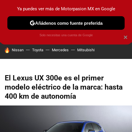
Ya puedes ver más de Motorpasion MX en Google
PRUEBAS
INDUSTRIA
HOY NO CIRCULA
LANZAMIEN
Añádenos como fuente preferida
Solo necesitas una cuenta de Google
×
HOY SE HABLA DE
Nissan
Toyota
Mercedes
Mitsubishi
El Lexus UX 300e es el primer
modelo eléctrico de la marca: hasta
400 km de autonomía