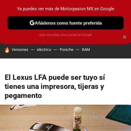
Ya puedes ver más de Motorpasion MX en Google
PRUEBAS
INDUSTRIA
HOY NO CIRCULA
LANZAMIEN
Añádenos como fuente preferida
Solo necesitas una cuenta de Google
×
HOY SE HABLA DE
Versiones
eléctrico
Porsche
RAM
El Lexus LFA puede ser tuyo sí
tienes una impresora, tijeras y
pegamento