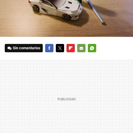
Sin comentarios
FACEBOOK
TWITTER
FLIPBOARD
E-
WHATSAPP
MAIL