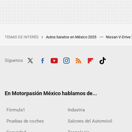
TEMAS DE INTERÉS
Autos baratos en México 2025
Nissan V-Drive
Síguenos
Twit
Fac
Yout
Inst
RSS
Flip
Tikt
ter
ebo
ube
agra
boar
ok
ok
m
d
En Motorpasión México hablamos de...
Fórmula1
Industria
Pruebas de coches
Salones del Automóvil